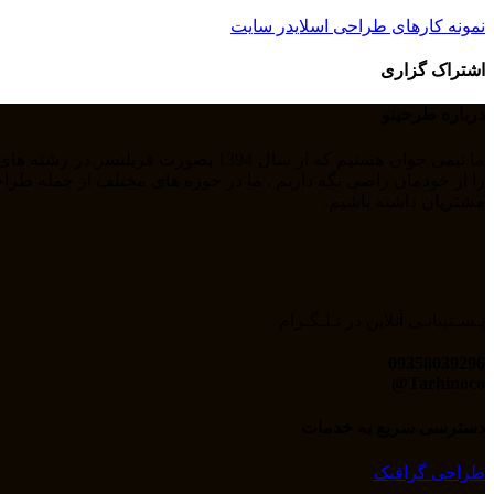
نمونه کارهای طراحی اسلایدر سایت
اشتراک گزاری
درباره طرحینو
مشتریان داشته باشیم.
پـشـتیبانـی آنلاین در تـلـگـرام
09358039296
Tarhinoco@​
دسترسی سریع به خدمات
طراحی گرافیک