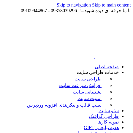
Skip to navigation
Skip to main content
با ما حرفه ای دیده شوید...! 09358039296 - 09109944867
صفحه اصلی
خدمات طراحی سایت
طراحی سایت
افزایش سرعت سایت
پشتیبانی سایت
امنیت سایت
نصب قالب و پیکربندی افزونه وردپرس
سئو سایت
طراحی گرافیک
نمونه کارها
هدیه تبلیغاتی
GIFT