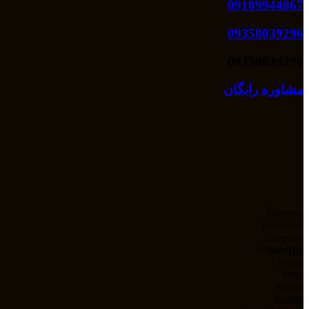
09109944867
09358039296
09358039296
مشاوره رایگان
Pinterest
Facebook
Telegram
WhatsApp
Email
Print
Skype
Reddit