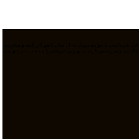
ما تیمی جوان هستیم که از سال 1394 بصورت فریلنسر در رشته های مختلف مشغول به فعالیت هستیم. رابطه دوستانه، پشتکار و اعتماد باعث شده است تا بتوانیم نزدیک به 11 سال با هم کار کنیم و مشتریان
مله طراحی سایت، سئو، دیجیتال مارکتیگ، UiUX و همچنین طراحی گرافیکی فعالیت داریم و سعی کرده‌ایم بهترین خروجی را متناسب با درخواست