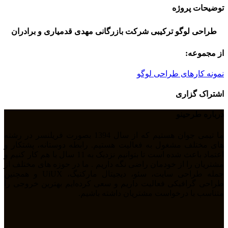
توضیحات پروژه
طراحی لوگو ترکیبی شرکت بازرگانی مهدی قدمیاری و برادران
از مجموعه:
نمونه کارهای طراحی لوگو
اشتراک گزاری
درباره طرحینو
ما تیمی جوان هستیم که از سال 1394 بصورت فریلنسر در رشته
های مختلف مشغول به فعالیت هستیم. رابطه دوستانه، پشتکار و
اعتماد باعث شده است تا بتوانیم نزدیک به 11 سال با هم کار کنیم و
مشتریان را از خودمان راضی نگه داریم . ما در حوزه های مختلف از
جمله طراحی سایت، سئو، دیجیتال مارکتیگ، UiUX و همچنین
طراحی گرافیکی فعالیت داریم و سعی کرده‌ایم بهترین خروجی را
متناسب با درخواست مشتریان داشته باشیم.