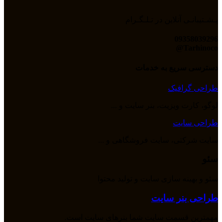
پـشـتیبانـی آنلاین در تـلـگـرام
09358039296
Tarhinoco@​
دسترسی سریع به خدمات
طراحی گرافیک
لوگو، کارت ویزیت، بنر سایت و ...
طراحی سایت
سایت شرکتی، سایت فروشگاهی و ...
سئو
سئو و بهینه سازی سایت و تولید محتوا
طراحی بنر سایت
مهمترین قسمت سایت شما بنرهای سایت است.