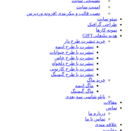
پشتیبانی سایت
امنیت سایت
نصب قالب و پیکربندی افزونه وردپرس
سئو سایت
طراحی گرافیک
نمونه کارها
هدیه تبلیغاتی
GIFT
خرید تیشرت طرح دار
تیشرت با طرح انیمه
تیشرت با طرح حیوانات
تیشرت با طرح خاص
تیشرت با طرح دلخواه
تیشرت با طرح کارتونی
تیشرت با طرح گیمینگ
خرید ماگ
ماگ انیمه
ماگ گیمینگ
تابلو شاسی سه بعدی
مقالات
تماس
درباره ما
تماس با ما
علاقه مندی
مقایسه