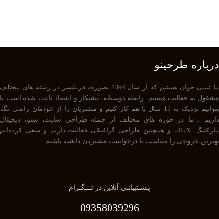
درباره طرحینو
ما تیمی جوان هستیم که از سال 1394 بصورت فریلنسر در رشته های مختلف
مشغول به فعالیت هستیم. رابطه دوستانه، پشتکار و اعتماد باعث شده است تا
بتوانیم نزدیک به 11 سال با هم کار کنیم و مشتریان را از خودمان راضی نگه
داریم . ما در حوزه های مختلف از جمله طراحی سایت، سئو، دیجیتال
مارکتیگ، UiUX و همچنین طراحی گرافیکی فعالیت داریم و سعی کرده‌ایم
بهترین خروجی را متناسب با درخواست مشتریان داشته باشیم.
پـشـتیبانـی آنلاین در تـلـگـرام
09358039296