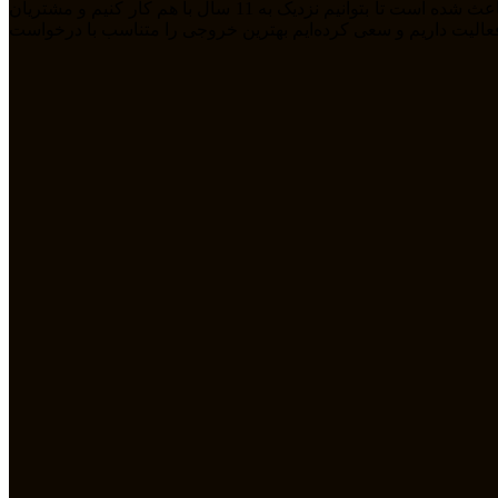
ما تیمی جوان هستیم که از سال 1394 بصورت فریلنسر در رشته های مختلف مشغول به فعالیت هستیم. رابطه دوستانه، پشتکار و اعتماد باعث شده است تا بتوانیم نزدیک به 11 سال با هم کار کنیم و مشتریان
مله طراحی سایت، سئو، دیجیتال مارکتیگ، UiUX و همچنین طراحی گرافیکی فعالیت داریم و سعی کرده‌ایم بهترین خروجی را متناسب با درخواست