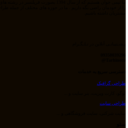
مشتریان داشته باشیم.
پـشـتیبانـی آنلاین در تـلـگـرام
09358039296
Tarhinoco@​
دسترسی سریع به خدمات
طراحی گرافیک
لوگو، کارت ویزیت، بنر سایت و ...
طراحی سایت
سایت شرکتی، سایت فروشگاهی و ...
سئو