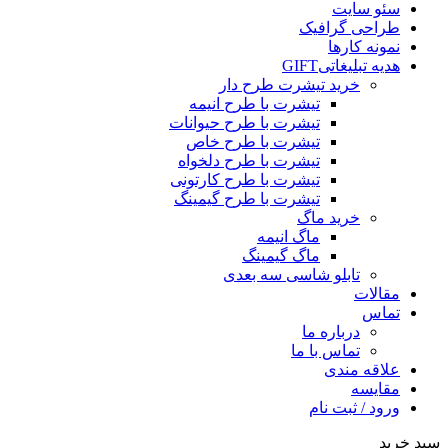
سئو سایت
طراحی گرافیک
نمونه کارها
هدیه تبلیغاتی
GIFT
خرید تیشرت طرح دار
تیشرت با طرح انیمه
تیشرت با طرح حیوانات
تیشرت با طرح خاص
تیشرت با طرح دلخواه
تیشرت با طرح کارتونی
تیشرت با طرح گیمینگ
خرید ماگ
ماگ انیمه
ماگ گیمینگ
تابلو شاسی سه بعدی
مقالات
تماس
درباره ما
تماس با ما
علاقه مندی
مقایسه
ورود / ثبت نام
سبد خرید