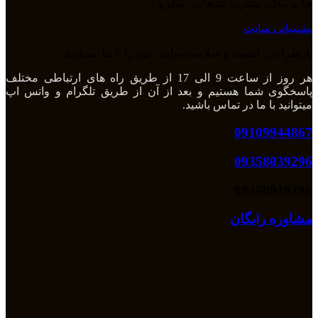
چاپ ماگ، تیشرت تبلیغاتی، تابلو و ...
پشتیبانی سایت
بازطراحی، امنیت و سلامت سایت خود را با ما بسپارید.
هر روز از ساعت 9 الی 17 از طریق راه های ارتباطی مختلف
پاسخگوی شما هستیم و بعد از آن از طریق تلگرام و واتس اپ
میتوانید با ما در تماس باشید.
09109944867
09358039296
09358039296
مشاوره رایگان