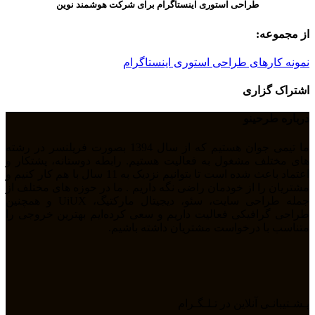
طراحی استوری اینستاگرام برای شرکت هوشمند نوین
از مجموعه:
نمونه کارهای طراحی استوری اینستاگرام
اشتراک گزاری
درباره طرحینو
ما تیمی جوان هستیم که از سال 1394 بصورت فریلنسر در رشته
های مختلف مشغول به فعالیت هستیم. رابطه دوستانه، پشتکار و
اعتماد باعث شده است تا بتوانیم نزدیک به 11 سال با هم کار کنیم و
مشتریان را از خودمان راضی نگه داریم . ما در حوزه های مختلف از
جمله طراحی سایت، سئو، دیجیتال مارکتیگ، UiUX و همچنین
طراحی گرافیکی فعالیت داریم و سعی کرده‌ایم بهترین خروجی را
متناسب با درخواست مشتریان داشته باشیم.
پـشـتیبانـی آنلاین در تـلـگـرام