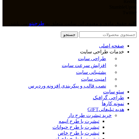
Reddit
StumbleUpon
Twitter
کلیه حقوق مادی و معنوی این سایت متعلق به
طرحینو
می باشد.
جستجو
صفحه اصلی
خدمات طراحی سایت
طراحی سایت
افزایش سرعت سایت
پشتیبانی سایت
امنیت سایت
نصب قالب و پیکربندی افزونه وردپرس
سئو سایت
طراحی گرافیک
نمونه کارها
هدیه تبلیغاتی
GIFT
خرید تیشرت طرح دار
تیشرت با طرح انیمه
تیشرت با طرح حیوانات
تیشرت با طرح خاص
تیشرت با طرح دلخواه