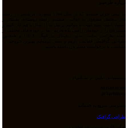
درباره طرحینو
ما تیمی جوان هستیم که از سال 1394 بصورت فریلنسر در رشته
های مختلف مشغول به فعالیت هستیم. رابطه دوستانه، پشتکار و
اعتماد باعث شده است تا بتوانیم نزدیک به 11 سال با هم کار کنیم و
مشتریان را از خودمان راضی نگه داریم . ما در حوزه های مختلف از
جمله طراحی سایت، سئو، دیجیتال مارکتیگ، UiUX و همچنین
طراحی گرافیکی فعالیت داریم و سعی کرده‌ایم بهترین خروجی را
متناسب با درخواست مشتریان داشته باشیم.
پـشـتیبانـی آنلاین در تـلـگـرام
09358039296
Tarhinoco@​
دسترسی سریع به خدمات
طراحی گرافیک
لوگو، کارت ویزیت، بنر سایت و ...