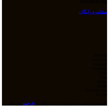
09358039296
مشاوره رایگان
Pinterest
Facebook
Telegram
WhatsApp
Email
Print
Skype
Reddit
StumbleUpon
Twitter
کلیه حقوق مادی و معنوی این سایت متعلق به
طرحینو
می باشد.