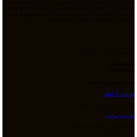
مشتریان را از خودمان راضی نگه داریم . ما در حوزه های مختلف از
جمله طراحی سایت، سئو، دیجیتال مارکتیگ، UiUX و همچنین
طراحی گرافیکی فعالیت داریم و سعی کرده‌ایم بهترین خروجی را
متناسب با درخواست مشتریان داشته باشیم.
پـشـتیبانـی آنلاین در تـلـگـرام
09358039296
Tarhinoco@​
دسترسی سریع به خدمات
طراحی گرافیک
لوگو، کارت ویزیت، بنر سایت و ...
طراحی سایت
سایت شرکتی، سایت فروشگاهی و ...