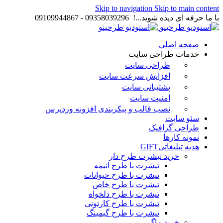
Skip to navigation
Skip to main content
با ما حرفه ای دیده شوید...! 09358039296 - 09109944867
صفحه اصلی
خدمات طراحی سایت
طراحی سایت
افزایش سرعت سایت
پشتیبانی سایت
امنیت سایت
نصب قالب و پیکربندی افزونه وردپرس
سئو سایت
طراحی گرافیک
نمونه کارها
هدیه تبلیغاتی
GIFT
خرید تیشرت طرح دار
تیشرت با طرح انیمه
تیشرت با طرح حیوانات
تیشرت با طرح خاص
تیشرت با طرح دلخواه
تیشرت با طرح کارتونی
تیشرت با طرح گیمینگ
خرید ماگ