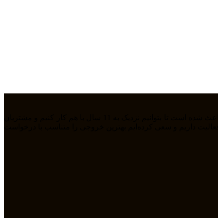
ما تیمی جوان هستیم که از سال 1394 بصورت فریلنسر در رشته های مختلف مشغول به فعالیت هستیم. رابطه دوستانه، پشتکار و اعتماد باعث شده است تا بتوانیم نزدیک به 11 سال با هم کار کنیم و مشتریان
مله طراحی سایت، سئو، دیجیتال مارکتیگ، UiUX و همچنین طراحی گرافیکی فعالیت داریم و سعی کرده‌ایم بهترین خروجی را متناسب با درخواست