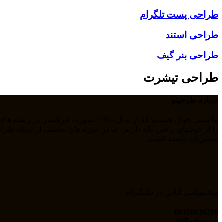
طراحی پست تلگرام
طراحی استند
طراحی بنر گیف
طراحی تیشرت
درباره طرحینو
مشتریان داشته باشیم.
پـشـتیبانـی آنلاین در تـلـگـرام
09358039296
Tarhinoco@​