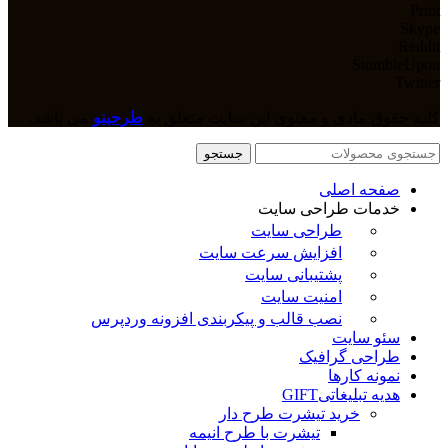
Print
Skype
Reddit
StumbleUpon
Twitter
کلیه حقوق مادی و معنوی این سایت متعلق به
طرحینو
می باشد.
جستجو
صفحه اصلی
خدمات طراحی سایت
طراحی سایت
افزایش سرعت سایت
پشتیبانی سایت
امنیت سایت
نصب قالب و پیکربندی افزونه وردپرس
سئو سایت
طراحی گرافیک
نمونه کارها
هدیه تبلیغاتی
GIFT
خرید تیشرت طرح دار
تیشرت با طرح انیمه