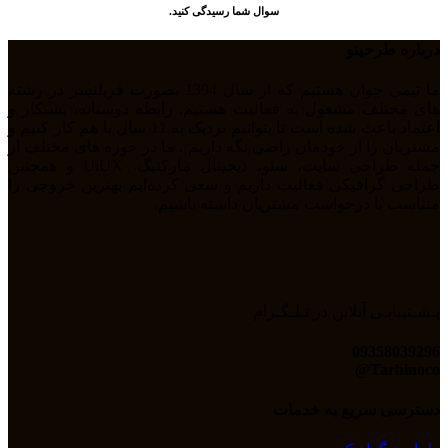
سوال شما رسیدگی کنید.
درباره طرحینو
ما تیمی جوان هستیم که از سال 1394 بصورت فریلنسر در رشته
های مختلف مشغول به فعالیت هستیم. رابطه دوستانه، پشتکار و
اعتماد باعث شده است تا بتوانیم نزدیک به 11 سال با هم کار کنیم و
مشتریان را از خودمان راضی نگه داریم . ما در حوزه های مختلف از
جمله طراحی سایت، سئو، دیجیتال مارکتیگ، UiUX و همچنین
طراحی گرافیکی فعالیت داریم و سعی کرده‌ایم بهترین خروجی را
متناسب با درخواست مشتریان داشته باشیم.
پـشـتیبانـی آنلاین در تـلـگـرام
09358039296
Tarhinoco@​
دسترسی سریع به خدمات