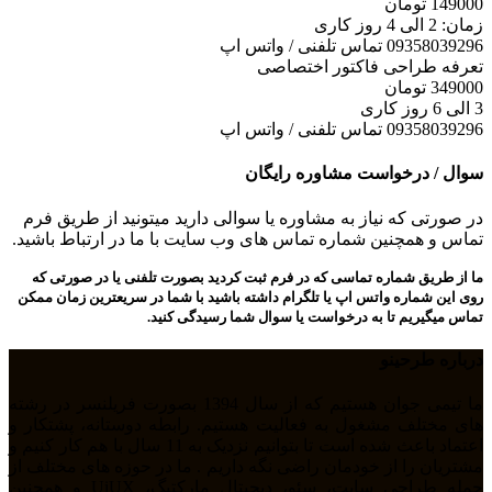
149000
تومان
زمان: 2 الی 4 روز کاری
09358039296 تماس تلفنی / واتس اپ
تعرفه طراحی فاکتور اختصاصی
349000
تومان
3 الی 6 روز کاری
09358039296 تماس تلفنی / واتس اپ
سوال / درخواست مشاوره رایگان
در صورتی که نیاز به مشاوره یا سوالی دارید میتونید از طریق فرم
تماس و همچنین شماره تماس های وب سایت با ما در ارتباط باشید.
ما از طریق شماره تماسی که در فرم ثبت کردید بصورت تلفنی یا در صورتی که
روی این شماره واتس اپ یا تلگرام داشته باشید با شما در سریعترین زمان ممکن
تماس میگیریم تا به درخواست یا سوال شما رسیدگی کنید.
درباره طرحینو
ما تیمی جوان هستیم که از سال 1394 بصورت فریلنسر در رشته
های مختلف مشغول به فعالیت هستیم. رابطه دوستانه، پشتکار و
اعتماد باعث شده است تا بتوانیم نزدیک به 11 سال با هم کار کنیم و
مشتریان را از خودمان راضی نگه داریم . ما در حوزه های مختلف از
جمله طراحی سایت، سئو، دیجیتال مارکتیگ، UiUX و همچنین