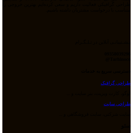
طراحی گرافیکی فعالیت داریم و سعی کرده‌ایم بهترین خروجی را
متناسب با درخواست مشتریان داشته باشیم.
پـشـتیبانـی آنلاین در تـلـگـرام
09358039296
Tarhinoco@​
دسترسی سریع به خدمات
طراحی گرافیک
لوگو، کارت ویزیت، بنر سایت و ...
طراحی سایت
سایت شرکتی، سایت فروشگاهی و ...
سئو