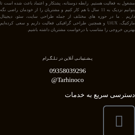
مشغول به فعالیت هستیم. رابطه دوستانه، پشتکار و اعتماد باعث شده است تا
بتوانیم نزدیک به 11 سال با هم کار کنیم و مشتریان را از خودمان راضی نگه
داریم . ما در حوزه های مختلف از جمله طراحی سایت، سئو، دیجیتال
مارکتیگ، UiUX و همچنین طراحی گرافیکی فعالیت داریم و سعی کرده‌ایم
بهترین خروجی را متناسب با درخواست مشتریان داشته باشیم.
پـشـتیبانـی آنلاین در تـلـگـرام
09358039296
Tarhinoco@​
دسترسی سریع به خدمات