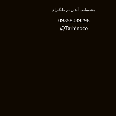
پـشـتیبانـی آنلاین در تـلـگـرام
09358039296
Tarhinoco@​