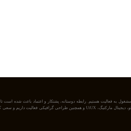
خودمان راضی نگه داریم . ما در حوزه های مختلف از جمله طراحی سایت، سئو، دیجیتال مارکتیگ، X