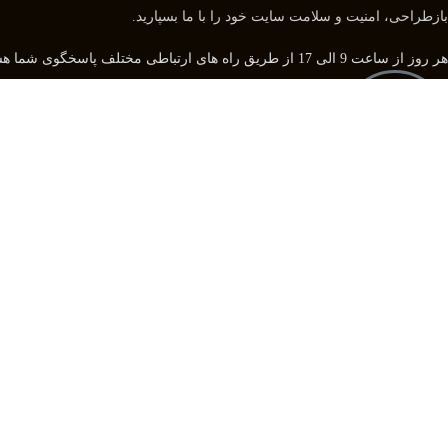
بازطراحی، امنیت و سلامت سایت خود را با ما بسپارید.
هر روز از ساعت 9 الی 17 از طریق راه های ارتباطی مختلف پاسخگوی شما هستیم و بعد از آن از طریق تلگرام و واتس اپ میتوانید با ما در تماس باشید.
09109944867
09358039296