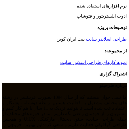
نرم افزارهای استفاده شده
ادوب ایلستریتور و فتوشاپ
توضیحات پروژه
طراحی اسلایدر سایت
بیت ایران کوین
از مجموعه:
نمونه کارهای طراحی اسلایدر سایت
اشتراک گزاری
درباره طرحینو
ما تیمی جوان هستیم که از سال 1394 بصورت فریلنسر در رشته
های مختلف مشغول به فعالیت هستیم. رابطه دوستانه، پشتکار و
اعتماد باعث شده است تا بتوانیم نزدیک به 11 سال با هم کار کنیم و
مشتریان را از خودمان راضی نگه داریم . ما در حوزه های مختلف از
جمله طراحی سایت، سئو، دیجیتال مارکتیگ، UiUX و همچنین
طراحی گرافیکی فعالیت داریم و سعی کرده‌ایم بهترین خروجی را