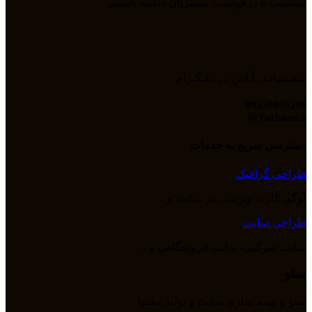
متناسب با درخواست مشتریان داشته باشیم.
پـشـتیبانـی آنلاین در تـلـگـرام
09358039296
Tarhinoco@​
دسترسی سریع به خدمات
طراحی گرافیک
لوگو، کارت ویزیت، بنر سایت و ...
طراحی سایت
سایت شرکتی، سایت فروشگاهی و ...
سئو
سئو و بهینه سازی سایت و تولید محتوا