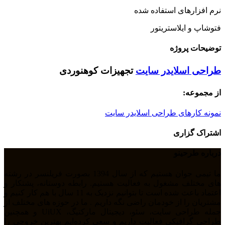
نرم افزارهای استفاده شده
فتوشاپ و ایلاستریتور
توضیحات پروژه
طراحی اسلایدر سایت
تجهیزات کوهنوردی
از مجموعه:
نمونه کارهای طراحی اسلایدر سایت
اشتراک گزاری
درباره طرحینو
ما تیمی جوان هستیم که از سال 1394 بصورت فریلنسر در رشته
های مختلف مشغول به فعالیت هستیم. رابطه دوستانه، پشتکار و
اعتماد باعث شده است تا بتوانیم نزدیک به 11 سال با هم کار کنیم و
مشتریان را از خودمان راضی نگه داریم . ما در حوزه های مختلف از
جمله طراحی سایت، سئو، دیجیتال مارکتیگ، UiUX و همچنین
طراحی گرافیکی فعالیت داریم و سعی کرده‌ایم بهترین خروجی را