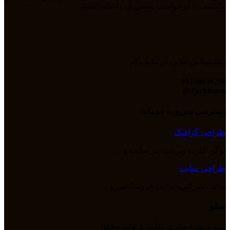
متناسب با درخواست مشتریان داشته باشیم.
پـشـتیبانـی آنلاین در تـلـگـرام
09358039296
Tarhinoco@​
دسترسی سریع به خدمات
طراحی گرافیک
لوگو، کارت ویزیت، بنر سایت و ...
طراحی سایت
سایت شرکتی، سایت فروشگاهی و ...
سئو
سئو و بهینه سازی سایت و تولید محتوا