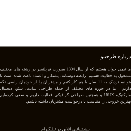
درباره طرحینو
ما تیمی جوان هستیم که از سال 1394 بصورت فریلنسر در رشته های مختلف
مشغول به فعالیت هستیم. رابطه دوستانه، پشتکار و اعتماد باعث شده است تا
بتوانیم نزدیک به 11 سال با هم کار کنیم و مشتریان را از خودمان راضی نگه
داریم . ما در حوزه های مختلف از جمله طراحی سایت، سئو، دیجیتال
مارکتیگ، UiUX و همچنین طراحی گرافیکی فعالیت داریم و سعی کرده‌ایم
بهترین خروجی را متناسب با درخواست مشتریان داشته باشیم.
پـشـتیبانـی آنلاین در تـلـگـرام