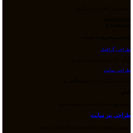
پـشـتیبانـی آنلاین در تـلـگـرام
09358039296
Tarhinoco@​
دسترسی سریع به خدمات
طراحی گرافیک
لوگو، کارت ویزیت، بنر سایت و ...
طراحی سایت
سایت شرکتی، سایت فروشگاهی و ...
سئو
سئو و بهینه سازی سایت و تولید محتوا
طراحی بنر سایت
مهمترین قسمت سایت شما بنرهای سایت است.