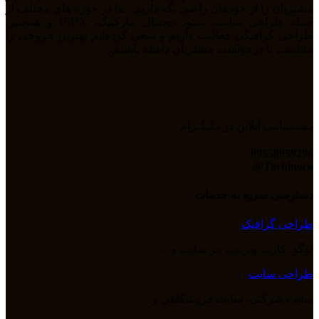
مشتریان را از خودمان راضی نگه داریم . ما در حوزه های مختلف از
جمله طراحی سایت، سئو، دیجیتال مارکتیگ، UiUX و همچنین
طراحی گرافیکی فعالیت داریم و سعی کرده‌ایم بهترین خروجی را
متناسب با درخواست مشتریان داشته باشیم.
پـشـتیبانـی آنلاین در تـلـگـرام
09358039296
Tarhinoco@​
دسترسی سریع به خدمات
طراحی گرافیک
لوگو، کارت ویزیت، بنر سایت و ...
طراحی سایت
سایت شرکتی، سایت فروشگاهی و ...