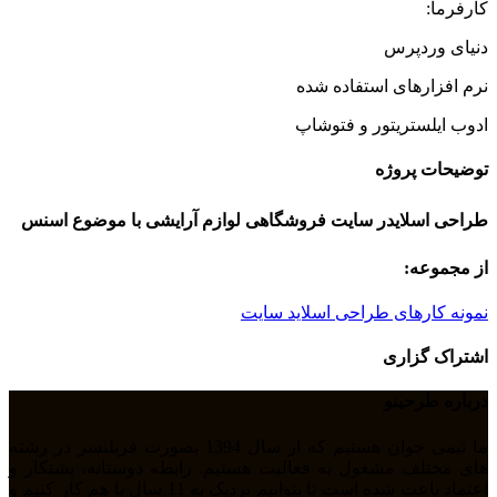
کارفرما:
دنیای وردپرس
نرم افزارهای استفاده شده
ادوب ایلستریتور و فتوشاپ
توضیحات پروژه
طراحی اسلایدر سایت فروشگاهی لوازم آرایشی با موضوع اسنس
از مجموعه:
نمونه کارهای طراحی اسلاید سایت
اشتراک گزاری
درباره طرحینو
ما تیمی جوان هستیم که از سال 1394 بصورت فریلنسر در رشته
های مختلف مشغول به فعالیت هستیم. رابطه دوستانه، پشتکار و
اعتماد باعث شده است تا بتوانیم نزدیک به 11 سال با هم کار کنیم و