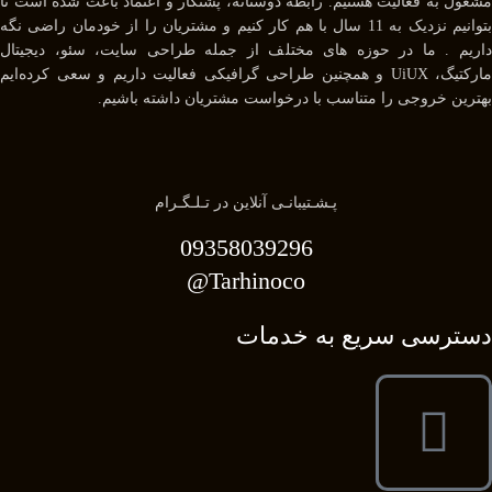
مشغول به فعالیت هستیم. رابطه دوستانه، پشتکار و اعتماد باعث شده است تا
بتوانیم نزدیک به 11 سال با هم کار کنیم و مشتریان را از خودمان راضی نگه
داریم . ما در حوزه های مختلف از جمله طراحی سایت، سئو، دیجیتال
مارکتیگ، UiUX و همچنین طراحی گرافیکی فعالیت داریم و سعی کرده‌ایم
بهترین خروجی را متناسب با درخواست مشتریان داشته باشیم.
پـشـتیبانـی آنلاین در تـلـگـرام
09358039296
Tarhinoco@​
دسترسی سریع به خدمات