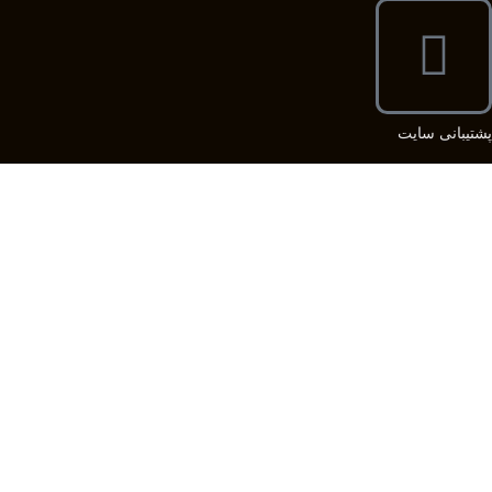
پشتیبانی سایت
بازطراحی، امنیت و سلامت سایت خود را با ما بسپارید.
هر روز از ساعت 9 الی 17 از طریق راه های ارتباطی مختلف پاسخگوی شما
هستیم و بعد از آن از طریق تلگرام و واتس اپ میتوانید با ما در تماس باشید.
09109944867