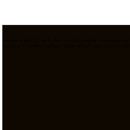
ما تیمی جوان هستیم که از سال 1394 بصورت فریلنسر در رشته های مختلف مشغول به فعالیت هستیم. رابطه دوستانه، پشتکار و اعتماد باعث شده است تا بتوانیم نزدیک به 11 سال با هم کار کنیم و مشتریان
مله طراحی سایت، سئو، دیجیتال مارکتیگ، UiUX و همچنین طراحی گرافیکی فعالیت داریم و سعی کرده‌ایم بهترین خروجی را متناسب با درخواست