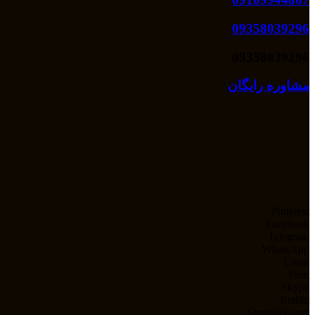
09358039296
09358039296
مشاوره رایگان
Pinterest
Facebook
Telegram
WhatsApp
Email
Print
Skype
Reddit
StumbleUpon