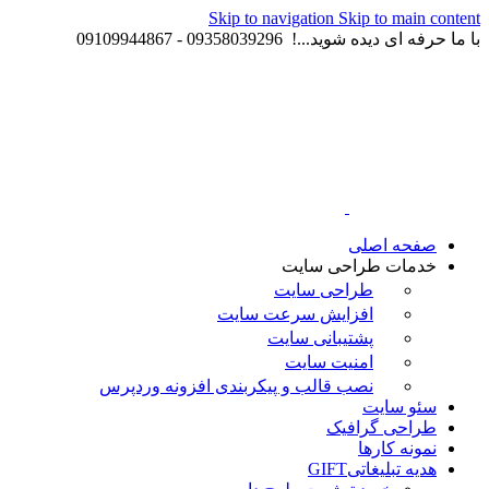
Skip to navigation
Skip to main content
با ما حرفه ای دیده شوید...! 09358039296 - 09109944867
صفحه اصلی
خدمات طراحی سایت
طراحی سایت
افزایش سرعت سایت
پشتیبانی سایت
امنیت سایت
نصب قالب و پیکربندی افزونه وردپرس
سئو سایت
طراحی گرافیک
نمونه کارها
هدیه تبلیغاتی
GIFT