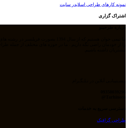
نمونه کارهای طراحی اسلایدر سایت
اشتراک گزاری
درباره طرحینو
مشتریان داشته باشیم.
پـشـتیبانـی آنلاین در تـلـگـرام
09358039296
Tarhinoco@​
دسترسی سریع به خدمات
طراحی گرافیک