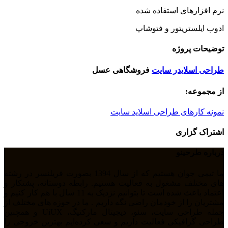
نرم افزارهای استفاده شده
ادوب ایلستریتور و فتوشاپ
توضیحات پروژه
طراحی اسلایدر سایت
فروشگاهی عسل
از مجموعه:
نمونه کارهای طراحی اسلاید سایت
اشتراک گزاری
درباره طرحینو
ما تیمی جوان هستیم که از سال 1394 بصورت فریلنسر در رشته
های مختلف مشغول به فعالیت هستیم. رابطه دوستانه، پشتکار و
اعتماد باعث شده است تا بتوانیم نزدیک به 11 سال با هم کار کنیم و
مشتریان را از خودمان راضی نگه داریم . ما در حوزه های مختلف از
جمله طراحی سایت، سئو، دیجیتال مارکتیگ، UiUX و همچنین
طراحی گرافیکی فعالیت داریم و سعی کرده‌ایم بهترین خروجی را