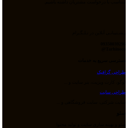
متناسب با درخواست مشتریان داشته باشیم.
پـشـتیبانـی آنلاین در تـلـگـرام
09358039296
Tarhinoco@​
دسترسی سریع به خدمات
طراحی گرافیک
لوگو، کارت ویزیت، بنر سایت و ...
طراحی سایت
سایت شرکتی، سایت فروشگاهی و ...
سئو
سئو و بهینه سازی سایت و تولید محتوا