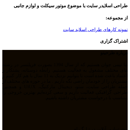
طراحی اسلایدر سایت با موضوع موتور سیکلت و لوازم جانبی
از مجموعه:
نمونه کارهای طراحی اسلاید سایت
اشتراک گزاری
درباره طرحینو
ما تیمی جوان هستیم که از سال 1394 بصورت فریلنسر در رشته
های مختلف مشغول به فعالیت هستیم. رابطه دوستانه، پشتکار و
اعتماد باعث شده است تا بتوانیم نزدیک به 11 سال با هم کار کنیم و
مشتریان را از خودمان راضی نگه داریم . ما در حوزه های مختلف از
جمله طراحی سایت، سئو، دیجیتال مارکتیگ، UiUX و همچنین
طراحی گرافیکی فعالیت داریم و سعی کرده‌ایم بهترین خروجی را
متناسب با درخواست مشتریان داشته باشیم.
پـشـتیبانـی آنلاین در تـلـگـرام