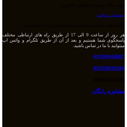
چاپ ماگ، تیشرت تبلیغاتی، تابلو و ...
پشتیبانی سایت
بازطراحی، امنیت و سلامت سایت خود را با ما بسپارید.
هر روز از ساعت 9 الی 17 از طریق راه های ارتباطی مختلف
پاسخگوی شما هستیم و بعد از آن از طریق تلگرام و واتس اپ
میتوانید با ما در تماس باشید.
09109944867
09358039296
09358039296
مشاوره رایگان