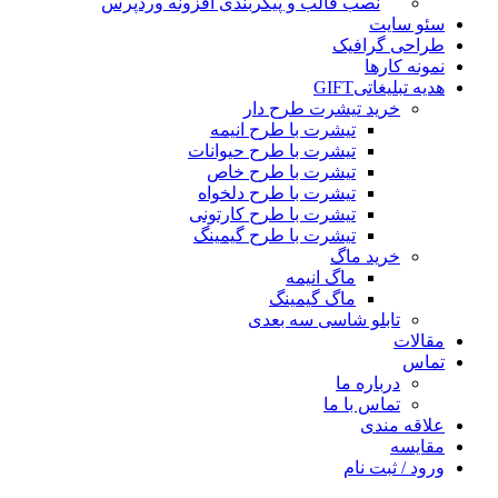
نصب قالب و پیکربندی افزونه وردپرس
سئو سایت
طراحی گرافیک
نمونه کارها
هدیه تبلیغاتی
GIFT
خرید تیشرت طرح دار
تیشرت با طرح انیمه
تیشرت با طرح حیوانات
تیشرت با طرح خاص
تیشرت با طرح دلخواه
تیشرت با طرح کارتونی
تیشرت با طرح گیمینگ
خرید ماگ
ماگ انیمه
ماگ گیمینگ
تابلو شاسی سه بعدی
مقالات
تماس
درباره ما
تماس با ما
علاقه مندی
مقایسه
ورود / ثبت نام