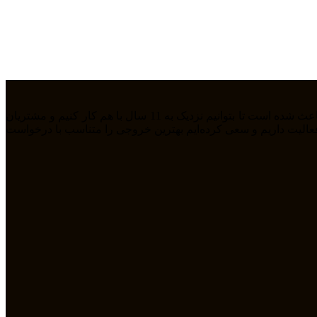
ما تیمی جوان هستیم که از سال 1394 بصورت فریلنسر در رشته های مختلف مشغول به فعالیت هستیم. رابطه دوستانه، پشتکار و اعتماد باعث شده است تا بتوانیم نزدیک به 11 سال با هم کار کنیم و مشتریان
مله طراحی سایت، سئو، دیجیتال مارکتیگ، UiUX و همچنین طراحی گرافیکی فعالیت داریم و سعی کرده‌ایم بهترین خروجی را متناسب با درخواست