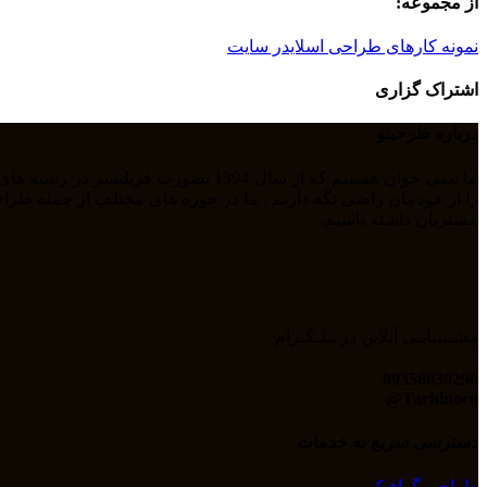
از مجموعه:
نمونه کارهای طراحی اسلایدر سایت
اشتراک گزاری
درباره طرحینو
مشتریان داشته باشیم.
پـشـتیبانـی آنلاین در تـلـگـرام
09358039296
Tarhinoco@​
دسترسی سریع به خدمات
طراحی گرافیک