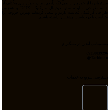
مشتریان را از خودمان راضی نگه داریم . ما در حوزه های مختلف از
جمله طراحی سایت، سئو، دیجیتال مارکتیگ، UiUX و همچنین
طراحی گرافیکی فعالیت داریم و سعی کرده‌ایم بهترین خروجی را
متناسب با درخواست مشتریان داشته باشیم.
پـشـتیبانـی آنلاین در تـلـگـرام
09358039296
Tarhinoco@​
دسترسی سریع به خدمات