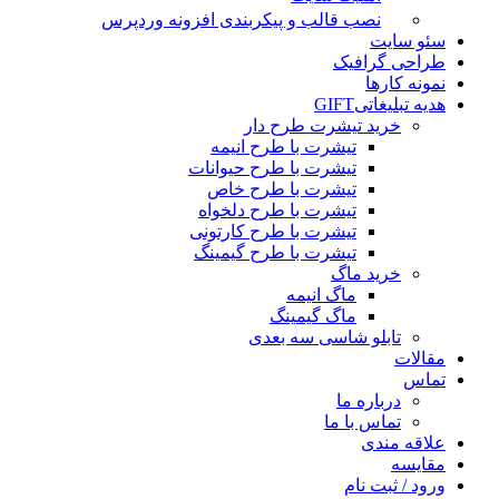
نصب قالب و پیکربندی افزونه وردپرس
سئو سایت
طراحی گرافیک
نمونه کارها
هدیه تبلیغاتی
GIFT
خرید تیشرت طرح دار
تیشرت با طرح انیمه
تیشرت با طرح حیوانات
تیشرت با طرح خاص
تیشرت با طرح دلخواه
تیشرت با طرح کارتونی
تیشرت با طرح گیمینگ
خرید ماگ
ماگ انیمه
ماگ گیمینگ
تابلو شاسی سه بعدی
مقالات
تماس
درباره ما
تماس با ما
علاقه مندی
مقایسه
ورود / ثبت نام