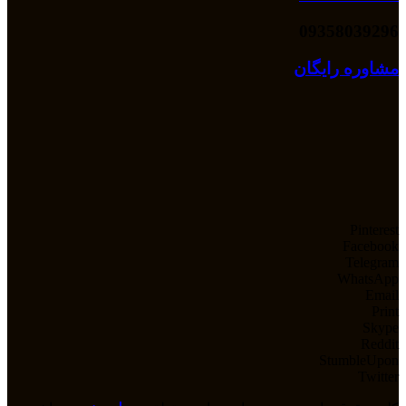
09358039296
مشاوره رایگان
Pinterest
Facebook
Telegram
WhatsApp
Email
Print
Skype
Reddit
StumbleUpon
Twitter