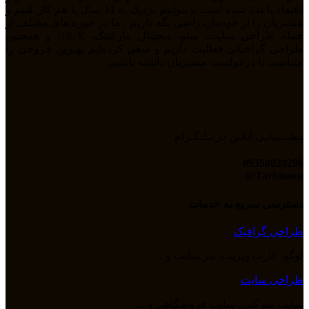
اعتماد باعث شده است تا بتوانیم نزدیک به 11 سال با هم کار کنیم و
مشتریان را از خودمان راضی نگه داریم . ما در حوزه های مختلف از
جمله طراحی سایت، سئو، دیجیتال مارکتیگ، UiUX و همچنین
طراحی گرافیکی فعالیت داریم و سعی کرده‌ایم بهترین خروجی را
متناسب با درخواست مشتریان داشته باشیم.
پـشـتیبانـی آنلاین در تـلـگـرام
09358039296
Tarhinoco@​
دسترسی سریع به خدمات
طراحی گرافیک
لوگو، کارت ویزیت، بنر سایت و ...
طراحی سایت
سایت شرکتی، سایت فروشگاهی و ...