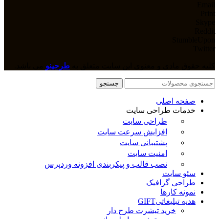
Email
Print
Skype
Reddit
StumbleUpon
Twitter
کلیه حقوق مادی و معنوی این سایت متعلق به
طرحینو
می باشد.
جستجو
صفحه اصلی
خدمات طراحی سایت
طراحی سایت
افزایش سرعت سایت
پشتیبانی سایت
امنیت سایت
نصب قالب و پیکربندی افزونه وردپرس
سئو سایت
طراحی گرافیک
نمونه کارها
هدیه تبلیغاتی
GIFT
خرید تیشرت طرح دار