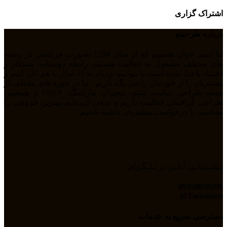
اشتراک گزاری
درباره طرحینو
ما تیمی جوان هستیم که از سال 1394 بصورت فریلنسر در رشته
های مختلف مشغول به فعالیت هستیم. رابطه دوستانه، پشتکار و
اعتماد باعث شده است تا بتوانیم نزدیک به 11 سال با هم کار کنیم و
مشتریان را از خودمان راضی نگه داریم . ما در حوزه های مختلف از
جمله طراحی سایت، سئو، دیجیتال مارکتیگ، UiUX و همچنین
طراحی گرافیکی فعالیت داریم و سعی کرده‌ایم بهترین خروجی را
متناسب با درخواست مشتریان داشته باشیم.
پـشـتیبانـی آنلاین در تـلـگـرام
09358039296
Tarhinoco@​
دسترسی سریع به خدمات