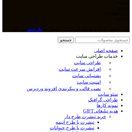
Skype
Reddit
StumbleUpon
Twitter
کلیه حقوق مادی و معنوی این سایت متعلق به
طرحینو
می باشد.
جستجو
صفحه اصلی
خدمات طراحی سایت
طراحی سایت
افزایش سرعت سایت
پشتیبانی سایت
امنیت سایت
نصب قالب و پیکربندی افزونه وردپرس
سئو سایت
طراحی گرافیک
نمونه کارها
هدیه تبلیغاتی
GIFT
خرید تیشرت طرح دار
تیشرت با طرح انیمه
تیشرت با طرح حیوانات