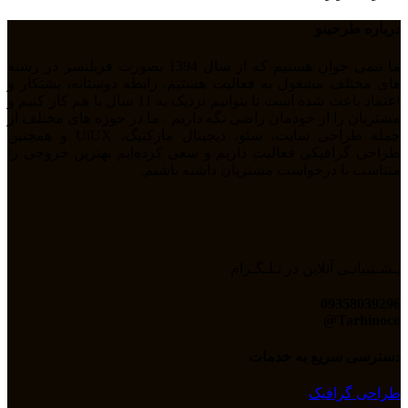
درباره طرحینو
ما تیمی جوان هستیم که از سال 1394 بصورت فریلنسر در رشته
های مختلف مشغول به فعالیت هستیم. رابطه دوستانه، پشتکار و
اعتماد باعث شده است تا بتوانیم نزدیک به 11 سال با هم کار کنیم و
مشتریان را از خودمان راضی نگه داریم . ما در حوزه های مختلف از
جمله طراحی سایت، سئو، دیجیتال مارکتیگ، UiUX و همچنین
طراحی گرافیکی فعالیت داریم و سعی کرده‌ایم بهترین خروجی را
متناسب با درخواست مشتریان داشته باشیم.
پـشـتیبانـی آنلاین در تـلـگـرام
09358039296
Tarhinoco@​
دسترسی سریع به خدمات
طراحی گرافیک