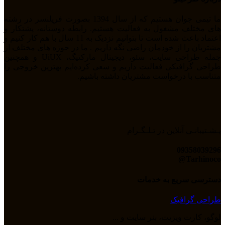
ما تیمی جوان هستیم که از سال 1394 بصورت فریلنسر در رشته
های مختلف مشغول به فعالیت هستیم. رابطه دوستانه، پشتکار و
اعتماد باعث شده است تا بتوانیم نزدیک به 11 سال با هم کار کنیم و
مشتریان را از خودمان راضی نگه داریم . ما در حوزه های مختلف از
جمله طراحی سایت، سئو، دیجیتال مارکتیگ، UiUX و همچنین
طراحی گرافیکی فعالیت داریم و سعی کرده‌ایم بهترین خروجی را
متناسب با درخواست مشتریان داشته باشیم.
پـشـتیبانـی آنلاین در تـلـگـرام
09358039296
Tarhinoco@​
دسترسی سریع به خدمات
طراحی گرافیک
لوگو، کارت ویزیت، بنر سایت و ...