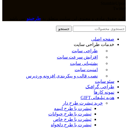
StumbleUpon
Twitter
کلیه حقوق مادی و معنوی این سایت متعلق به
طرحینو
می باشد.
جستجو
صفحه اصلی
خدمات طراحی سایت
طراحی سایت
افزایش سرعت سایت
پشتیبانی سایت
امنیت سایت
نصب قالب و پیکربندی افزونه وردپرس
سئو سایت
طراحی گرافیک
نمونه کارها
هدیه تبلیغاتی
GIFT
خرید تیشرت طرح دار
تیشرت با طرح انیمه
تیشرت با طرح حیوانات
تیشرت با طرح خاص
تیشرت با طرح دلخواه