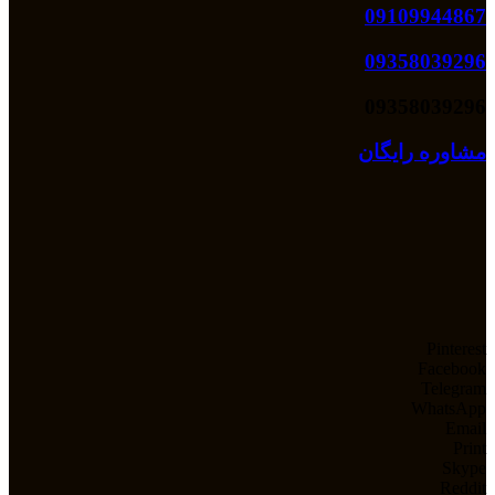
09109944867
09358039296
09358039296
مشاوره رایگان
Pinterest
Facebook
Telegram
WhatsApp
Email
Print
Skype
Reddit