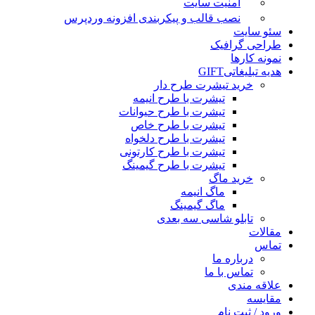
امنیت سایت
نصب قالب و پیکربندی افزونه وردپرس
سئو سایت
طراحی گرافیک
نمونه کارها
هدیه تبلیغاتی
GIFT
خرید تیشرت طرح دار
تیشرت با طرح انیمه
تیشرت با طرح حیوانات
تیشرت با طرح خاص
تیشرت با طرح دلخواه
تیشرت با طرح کارتونی
تیشرت با طرح گیمینگ
خرید ماگ
ماگ انیمه
ماگ گیمینگ
تابلو شاسی سه بعدی
مقالات
تماس
درباره ما
تماس با ما
علاقه مندی
مقایسه
ورود / ثبت نام