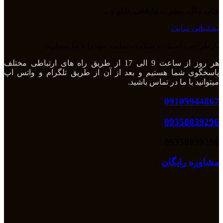
چاپ ماگ، تیشرت تبلیغاتی، تابلو و ...
پشتیبانی سایت
بازطراحی، امنیت و سلامت سایت خود را با ما بسپارید.
هر روز از ساعت 9 الی 17 از طریق راه های ارتباطی مختلف
پاسخگوی شما هستیم و بعد از آن از طریق تلگرام و واتس اپ
میتوانید با ما در تماس باشید.
09109944867
09358039296
09358039296
مشاوره رایگان