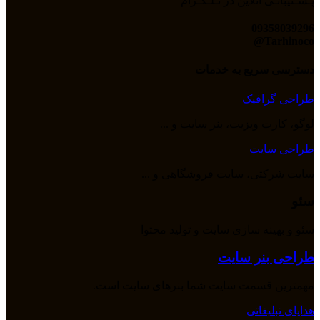
پـشـتیبانـی آنلاین در تـلـگـرام
09358039296
Tarhinoco@​
دسترسی سریع به خدمات
طراحی گرافیک
لوگو، کارت ویزیت، بنر سایت و ...
طراحی سایت
سایت شرکتی، سایت فروشگاهی و ...
سئو
سئو و بهینه سازی سایت و تولید محتوا
طراحی بنر سایت
مهمترین قسمت سایت شما بنرهای سایت است.
هدایای تبلیغاتی