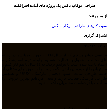
طراحی موکاپ باکس پک پروژه های آماده افترافکت
از مجموعه:
نمونه کارهای طراحی موکاپ باکس
اشتراک گزاری
درباره طرحینو
ما تیمی جوان هستیم که از سال 1394 بصورت فریلنسر در رشته
های مختلف مشغول به فعالیت هستیم. رابطه دوستانه، پشتکار و
اعتماد باعث شده است تا بتوانیم نزدیک به 11 سال با هم کار کنیم و
مشتریان را از خودمان راضی نگه داریم . ما در حوزه های مختلف از
جمله طراحی سایت، سئو، دیجیتال مارکتیگ، UiUX و همچنین
طراحی گرافیکی فعالیت داریم و سعی کرده‌ایم بهترین خروجی را
متناسب با درخواست مشتریان داشته باشیم.