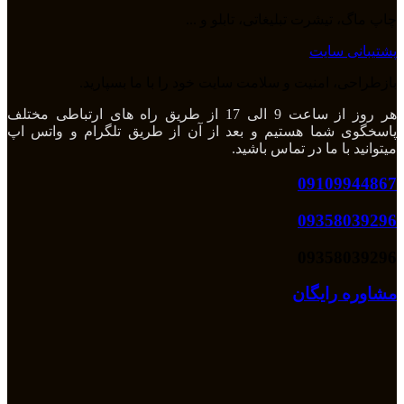
چاپ ماگ، تیشرت تبلیغاتی، تابلو و ...
پشتیبانی سایت
بازطراحی، امنیت و سلامت سایت خود را با ما بسپارید.
هر روز از ساعت 9 الی 17 از طریق راه های ارتباطی مختلف
پاسخگوی شما هستیم و بعد از آن از طریق تلگرام و واتس اپ
میتوانید با ما در تماس باشید.
09109944867
09358039296
09358039296
مشاوره رایگان