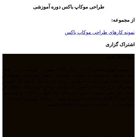
طراحی موکاپ باکس دوره آموزشی
از مجموعه:
نمونه کارهای طراحی موکاپ باکس
اشتراک گزاری
درباره طرحینو
ما تیمی جوان هستیم که از سال 1394 بصورت فریلنسر در رشته
های مختلف مشغول به فعالیت هستیم. رابطه دوستانه، پشتکار و
اعتماد باعث شده است تا بتوانیم نزدیک به 11 سال با هم کار کنیم و
مشتریان را از خودمان راضی نگه داریم . ما در حوزه های مختلف از
جمله طراحی سایت، سئو، دیجیتال مارکتیگ، UiUX و همچنین
طراحی گرافیکی فعالیت داریم و سعی کرده‌ایم بهترین خروجی را
متناسب با درخواست مشتریان داشته باشیم.