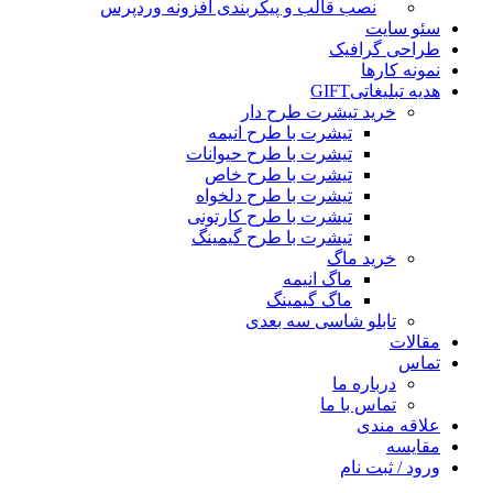
نصب قالب و پیکربندی افزونه وردپرس
سئو سایت
طراحی گرافیک
نمونه کارها
هدیه تبلیغاتی
GIFT
خرید تیشرت طرح دار
تیشرت با طرح انیمه
تیشرت با طرح حیوانات
تیشرت با طرح خاص
تیشرت با طرح دلخواه
تیشرت با طرح کارتونی
تیشرت با طرح گیمینگ
خرید ماگ
ماگ انیمه
ماگ گیمینگ
تابلو شاسی سه بعدی
مقالات
تماس
درباره ما
تماس با ما
علاقه مندی
مقایسه
ورود / ثبت نام