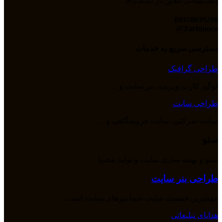
پـشـتیبانـی آنلاین در تـلـگـرام
09358039296
Tarhinoco@​
دسترسی سریع به خدمات
طراحی گرافیک
لوگو، کارت ویزیت، بنر سایت و ...
طراحی سایت
سایت شرکتی، سایت فروشگاهی و ...
سئو
سئو و بهینه سازی سایت و تولید محتوا
طراحی بنر سایت
مهمترین قسمت سایت شما بنرهای سایت است.
هدایای تبلیغاتی