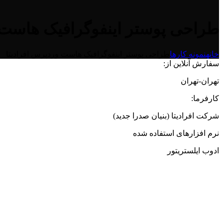
طراحی پوستر اینفوگرافیک هاست و
خانه
نمونه کارها
طراحی پوستر اینفوگرافیک هاست وردپرس افرادیتا
سفارش آنلاین از:
تهران-تهران
کارفرما:
شرکت افرادیتا (بنیان صدرا جدید)
نرم افزارهای استفاده شده
ادوب ایلستریتور