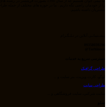
مشتریان داشته باشیم.
پـشـتیبانـی آنلاین در تـلـگـرام
09358039296
Tarhinoco@​
دسترسی سریع به خدمات
طراحی گرافیک
لوگو، کارت ویزیت، بنر سایت و ...
طراحی سایت
سایت شرکتی، سایت فروشگاهی و ...
سئو