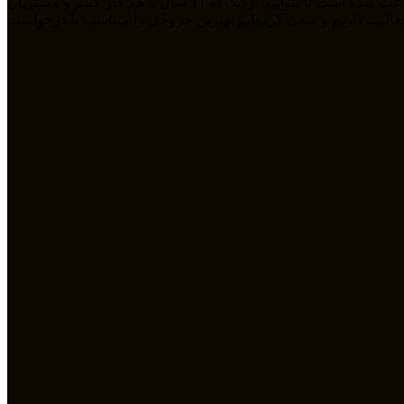
ما تیمی جوان هستیم که از سال 1394 بصورت فریلنسر در رشته های مختلف مشغول به فعالیت هستیم. رابطه دوستانه، پشتکار و اعتماد باعث شده است تا بتوانیم نزدیک به 11 سال با هم کار کنیم و مشتریان
مله طراحی سایت، سئو، دیجیتال مارکتیگ، UiUX و همچنین طراحی گرافیکی فعالیت داریم و سعی کرده‌ایم بهترین خروجی را متناسب با درخواست