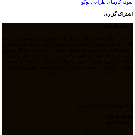
نمونه کارهای طراحی لوگو
اشتراک گزاری
درباره طرحینو
ما تیمی جوان هستیم که از سال 1394 بصورت فریلنسر در رشته
های مختلف مشغول به فعالیت هستیم. رابطه دوستانه، پشتکار و
اعتماد باعث شده است تا بتوانیم نزدیک به 11 سال با هم کار کنیم و
مشتریان را از خودمان راضی نگه داریم . ما در حوزه های مختلف از
جمله طراحی سایت، سئو، دیجیتال مارکتیگ، UiUX و همچنین
طراحی گرافیکی فعالیت داریم و سعی کرده‌ایم بهترین خروجی را
متناسب با درخواست مشتریان داشته باشیم.
پـشـتیبانـی آنلاین در تـلـگـرام
09358039296
Tarhinoco@​
دسترسی سریع به خدمات