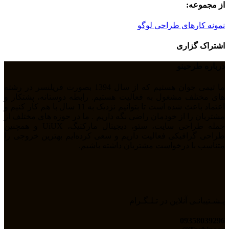
از مجموعه:
نمونه کارهای طراحی لوگو
اشتراک گزاری
درباره طرحینو
ما تیمی جوان هستیم که از سال 1394 بصورت فریلنسر در رشته
های مختلف مشغول به فعالیت هستیم. رابطه دوستانه، پشتکار و
اعتماد باعث شده است تا بتوانیم نزدیک به 11 سال با هم کار کنیم و
مشتریان را از خودمان راضی نگه داریم . ما در حوزه های مختلف از
جمله طراحی سایت، سئو، دیجیتال مارکتیگ، UiUX و همچنین
طراحی گرافیکی فعالیت داریم و سعی کرده‌ایم بهترین خروجی را
متناسب با درخواست مشتریان داشته باشیم.
پـشـتیبانـی آنلاین در تـلـگـرام
09358039296