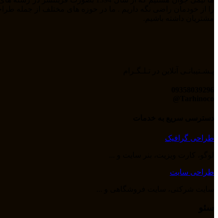
مشتریان داشته باشیم.
پـشـتیبانـی آنلاین در تـلـگـرام
09358039296
Tarhinoco@​
دسترسی سریع به خدمات
طراحی گرافیک
لوگو، کارت ویزیت، بنر سایت و ...
طراحی سایت
سایت شرکتی، سایت فروشگاهی و ...
سئو