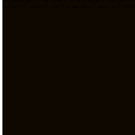
مله طراحی سایت، سئو، دیجیتال مارکتیگ، UiUX و همچنین طراحی گرافیکی فعالیت داریم و سعی کرده‌ایم بهترین خروجی را متناسب با درخواست