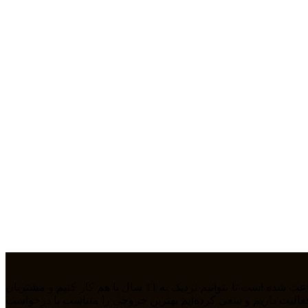
ما تیمی جوان هستیم که از سال 1394 بصورت فریلنسر در رشته های مختلف مشغول به فعالیت هستیم. رابطه دوستانه، پشتکار و اعتماد باعث شده است تا بتوانیم نزدیک به 11 سال با هم کار کنیم و مشتریان
مله طراحی سایت، سئو، دیجیتال مارکتیگ، UiUX و همچنین طراحی گرافیکی فعالیت داریم و سعی کرده‌ایم بهترین خروجی را متناسب با درخواست