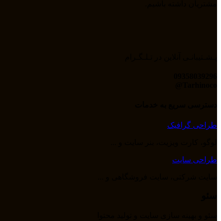
مشتریان داشته باشیم.
پـشـتیبانـی آنلاین در تـلـگـرام
09358039296
Tarhinoco@​
دسترسی سریع به خدمات
طراحی گرافیک
لوگو، کارت ویزیت، بنر سایت و ...
طراحی سایت
سایت شرکتی، سایت فروشگاهی و ...
سئو
سئو و بهینه سازی سایت و تولید محتوا