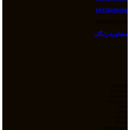
09358039296
09358039296
مشاوره رایگان
Pinterest
Facebook
Telegram
WhatsApp
Email
Print
Skype
Reddit
StumbleUpon