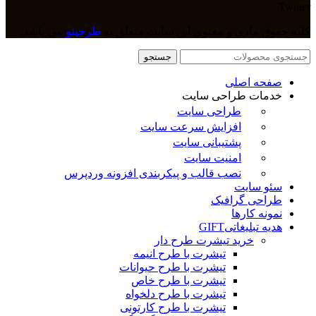
Twitter
کلیه حقوق مادی و معنوی این سایت متعلق به
طرحینو
می باشد.
جستجو
صفحه اصلی
خدمات طراحی سایت
طراحی سایت
افزایش سرعت سایت
پشتیبانی سایت
امنیت سایت
نصب قالب و پیکربندی افزونه وردپرس
سئو سایت
طراحی گرافیک
نمونه کارها
هدیه تبلیغاتی
GIFT
خرید تیشرت طرح دار
تیشرت با طرح انیمه
تیشرت با طرح حیوانات
تیشرت با طرح خاص
تیشرت با طرح دلخواه
تیشرت با طرح کارتونی