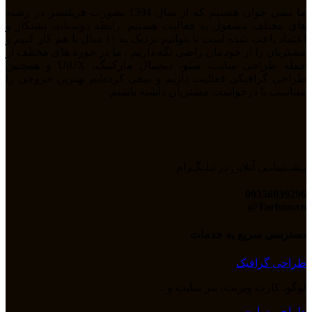
ما تیمی جوان هستیم که از سال 1394 بصورت فریلنسر در رشته
های مختلف مشغول به فعالیت هستیم. رابطه دوستانه، پشتکار و
اعتماد باعث شده است تا بتوانیم نزدیک به 11 سال با هم کار کنیم و
مشتریان را از خودمان راضی نگه داریم . ما در حوزه های مختلف از
جمله طراحی سایت، سئو، دیجیتال مارکتیگ، UiUX و همچنین
طراحی گرافیکی فعالیت داریم و سعی کرده‌ایم بهترین خروجی را
متناسب با درخواست مشتریان داشته باشیم.
پـشـتیبانـی آنلاین در تـلـگـرام
09358039296
Tarhinoco@​
دسترسی سریع به خدمات
طراحی گرافیک
لوگو، کارت ویزیت، بنر سایت و ...
طراحی سایت