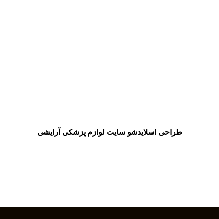
طراحی اسلایدشو سایت لوازم پزشکی آرایشی