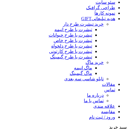
سئو سایت
طراحی گرافیک
نمونه کارها
هدیه تبلیغاتی
GIFT
خرید تیشرت طرح دار
تیشرت با طرح انیمه
تیشرت با طرح حیوانات
تیشرت با طرح خاص
تیشرت با طرح دلخواه
تیشرت با طرح کارتونی
تیشرت با طرح گیمینگ
خرید ماگ
ماگ انیمه
ماگ گیمینگ
تابلو شاسی سه بعدی
مقالات
تماس
درباره ما
تماس با ما
علاقه مندی
مقایسه
ورود / ثبت نام
سبد خرید