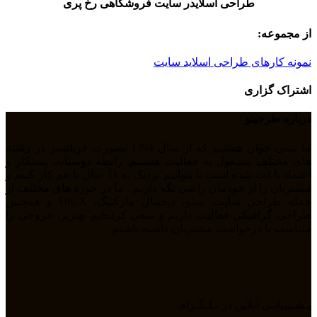
طراحی اسلایدر سایت فروشگاهی رخ پری
از مجموعه:
نمونه کارهای طراحی اسلاید سایت
اشتراک گزاری
درباره طرحینو
ما تیمی جوان هستیم که از سال 1394 بصورت فریلنسر در رشته
های مختلف مشغول به فعالیت هستیم. رابطه دوستانه، پشتکار و
اعتماد باعث شده است تا بتوانیم نزدیک به 11 سال با هم کار کنیم و
مشتریان را از خودمان راضی نگه داریم . ما در حوزه های مختلف از
جمله طراحی سایت، سئو، دیجیتال مارکتیگ، UiUX و همچنین
طراحی گرافیکی فعالیت داریم و سعی کرده‌ایم بهترین خروجی را
متناسب با درخواست مشتریان داشته باشیم.
پـشـتیبانـی آنلاین در تـلـگـرام