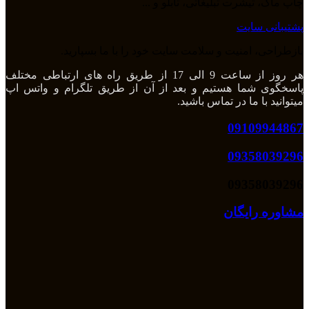
چاپ ماگ، تیشرت تبلیغاتی، تابلو و ...
پشتیبانی سایت
بازطراحی، امنیت و سلامت سایت خود را با ما بسپارید.
هر روز از ساعت 9 الی 17 از طریق راه های ارتباطی مختلف
پاسخگوی شما هستیم و بعد از آن از طریق تلگرام و واتس اپ
میتوانید با ما در تماس باشید.
09109944867
09358039296
09358039296
مشاوره رایگان