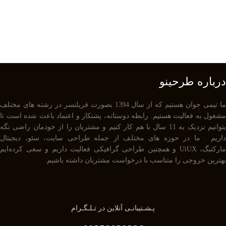
درباره طرحینو
ما تیمی جوان هستیم که از سال 1394 بصورت فریلنسر در رشته های مختلف
مشغول به فعالیت هستیم. رابطه دوستانه، پشتکار و اعتماد باعث شده است تا
بتوانیم نزدیک به 11 سال با هم کار کنیم و مشتریان را از خودمان راضی نگه
داریم . ما در حوزه های مختلف از جمله طراحی سایت، سئو، دیجیتال
مارکتیگ، UiUX و همچنین طراحی گرافیکی فعالیت داریم و سعی کرده‌ایم
بهترین خروجی را متناسب با درخواست مشتریان داشته باشیم.
پـشـتیبانـی آنلاین در تـلـگـرام