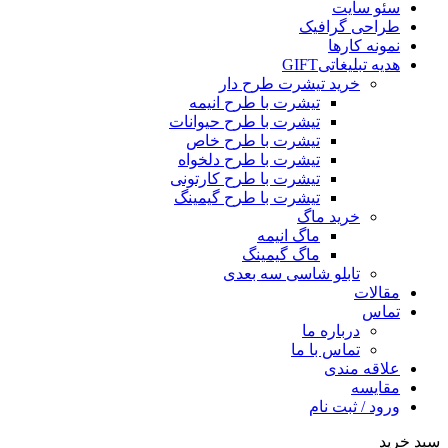
سئو سایت
طراحی گرافیک
نمونه کارها
هدیه تبلیغاتی
GIFT
خرید تیشرت طرح دار
تیشرت با طرح انیمه
تیشرت با طرح حیوانات
تیشرت با طرح خاص
تیشرت با طرح دلخواه
تیشرت با طرح کارتونی
تیشرت با طرح گیمینگ
خرید ماگ
ماگ انیمه
ماگ گیمینگ
تابلو شاسی سه بعدی
مقالات
تماس
درباره ما
تماس با ما
علاقه مندی
مقایسه
ورود / ثبت نام
سبد خرید