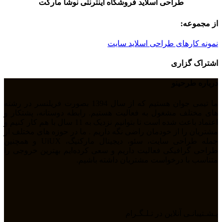
طراحی اسلاید فروشگاه اینترنتی نوشا مارکت
از مجموعه:
نمونه کارهای طراحی اسلاید سایت
اشتراک گزاری
درباره طرحینو
ما تیمی جوان هستیم که از سال 1394 بصورت فریلنسر در رشته
های مختلف مشغول به فعالیت هستیم. رابطه دوستانه، پشتکار و
اعتماد باعث شده است تا بتوانیم نزدیک به 11 سال با هم کار کنیم و
مشتریان را از خودمان راضی نگه داریم . ما در حوزه های مختلف از
جمله طراحی سایت، سئو، دیجیتال مارکتیگ، UiUX و همچنین
طراحی گرافیکی فعالیت داریم و سعی کرده‌ایم بهترین خروجی را
متناسب با درخواست مشتریان داشته باشیم.
پـشـتیبانـی آنلاین در تـلـگـرام