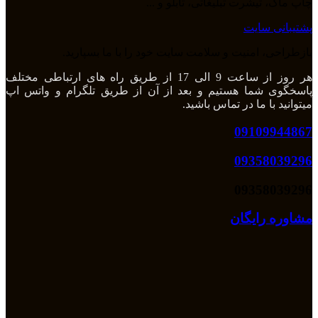
چاپ ماگ، تیشرت تبلیغاتی، تابلو و ...
پشتیبانی سایت
بازطراحی، امنیت و سلامت سایت خود را با ما بسپارید.
هر روز از ساعت 9 الی 17 از طریق راه های ارتباطی مختلف
پاسخگوی شما هستیم و بعد از آن از طریق تلگرام و واتس اپ
میتوانید با ما در تماس باشید.
09109944867
09358039296
09358039296
مشاوره رایگان