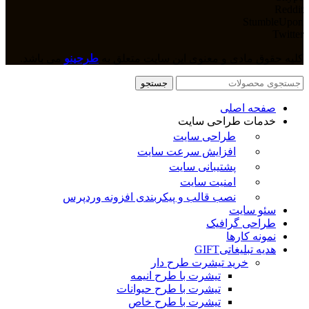
Reddit
StumbleUpon
Twitter
کلیه حقوق مادی و معنوی این سایت متعلق به
طرحینو
می باشد.
جستجو
صفحه اصلی
خدمات طراحی سایت
طراحی سایت
افزایش سرعت سایت
پشتیبانی سایت
امنیت سایت
نصب قالب و پیکربندی افزونه وردپرس
سئو سایت
طراحی گرافیک
نمونه کارها
هدیه تبلیغاتی
GIFT
خرید تیشرت طرح دار
تیشرت با طرح انیمه
تیشرت با طرح حیوانات
تیشرت با طرح خاص