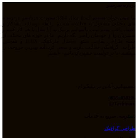
درباره طرحینو
ما تیمی جوان هستیم که از سال 1394 بصورت فریلنسر در رشته
های مختلف مشغول به فعالیت هستیم. رابطه دوستانه، پشتکار و
اعتماد باعث شده است تا بتوانیم نزدیک به 11 سال با هم کار کنیم و
مشتریان را از خودمان راضی نگه داریم . ما در حوزه های مختلف از
جمله طراحی سایت، سئو، دیجیتال مارکتیگ، UiUX و همچنین
طراحی گرافیکی فعالیت داریم و سعی کرده‌ایم بهترین خروجی را
متناسب با درخواست مشتریان داشته باشیم.
پـشـتیبانـی آنلاین در تـلـگـرام
09358039296
Tarhinoco@​
دسترسی سریع به خدمات
طراحی گرافیک