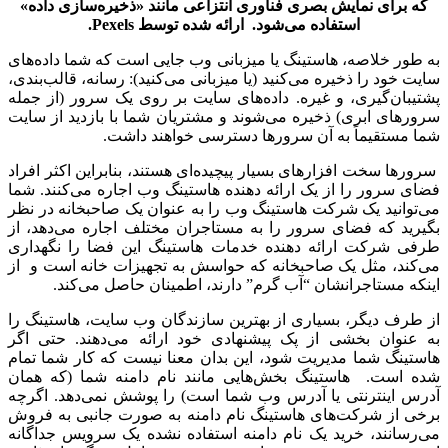
که برای نمایش بصری فناوری انتزاعی مانند «ذخیره‌سازی داده»
استفاده می‌شود. ارائه شده توسط
Pexels
.
به طور خلاصه، هاستینگ یا میزبانی وب جایی است که شما داده‌های
سایت خود را ذخیره می‌کنید (یا میزبانی می‌کنید): رسانه، قالب‌بندی،
پشتیبان‌گیری، و غیره. داده‌های سایت بر روی یک سرور (از جمله
سرورهای ابری) ذخیره می‌شوند و مشتریان شما با بازدید از سایت
شما مستقیماً به آن سرورها دسترسی خواهند داشت.
سرورها سخت افزارهای بسیار پیچیده‌ای هستند، بنابراین اکثر افراد
فضای سرور را از یک ارائه دهنده هاستینگ وب اجاره می‌کنند. شما
می‌توانید یک شرکت هاستینگ وب را به عنوان یک صاحبخانه در نظر
بگیرید که فضای سرور را به مستاجران مختلف اجاره می‌دهد، از
طرفی شرکت ارائه دهنده خدمات هاستینگ این فضا را نگهداری
می‌کند، مثل یک صاحبخانه که حواسش به تجهیزات خانه است و از
اینکه مستاجرانشان “آب گرم” دارند، اطمینان حاصل می‌کند.
از طرف دیگر، بسیاری از بهترین سازندگان وب سایت، هاستینگ را
به عنوان بخشی از پک پیشنهادی خود ارائه می‌دهند. حتی اگر
هاستینگ شما مدیریت شود، این بدان معنا نیست که کار شما تمام
شده است. هاستینگ بخش‌هایی مانند نام دامنه شما (که همان
آدرس اینترنتی یا آدرس وب شما است) را پوشش نمی‌دهد. اگرچه
برخی از شرکت‌های هاستینگ نام دامنه به صورت جانبی به فروش
می‌رسانند، خرید یک نام دامنه استفاده نشده یک سرویس جداگانه