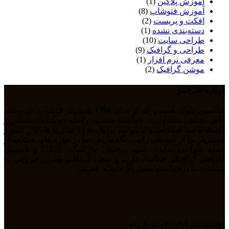
آموزش پلاگین
(1)
آموزش فتوشاپ
(8)
افکت و پریست
(2)
دسته‌بندی نشده
(1)
طراحی سایت
(10)
طراحی و گرافیک
(9)
معرفی نرم افزار
(1)
موشن گرافیک
(2)
درباره طرحینو
ما تیمی جوان هستیم که از سال 1394 بصورت فریلنسر در رشته
های مختلف مشغول به فعالیت هستیم. رابطه دوستانه، پشتکار و
اعتماد باعث شده است تا بتوانیم نزدیک به 11 سال با هم کار کنیم و
مشتریان را از خودمان راضی نگه داریم . ما در حوزه های مختلف از
جمله طراحی سایت، سئو، دیجیتال مارکتیگ، UiUX و همچنین
طراحی گرافیکی فعالیت داریم و سعی کرده‌ایم بهترین خروجی را
متناسب با درخواست مشتریان داشته باشیم.
پـشـتیبانـی آنلاین در تـلـگـرام