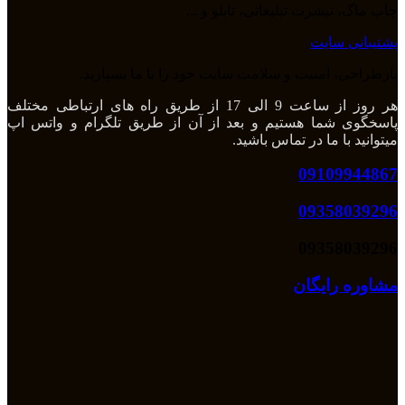
چاپ ماگ، تیشرت تبلیغاتی، تابلو و ...
پشتیبانی سایت
بازطراحی، امنیت و سلامت سایت خود را با ما بسپارید.
هر روز از ساعت 9 الی 17 از طریق راه های ارتباطی مختلف
پاسخگوی شما هستیم و بعد از آن از طریق تلگرام و واتس اپ
میتوانید با ما در تماس باشید.
09109944867
09358039296
09358039296
مشاوره رایگان