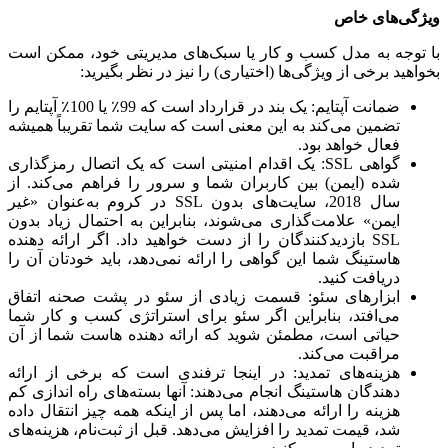
ویژگی‌های خاص
با توجه به مدل کسب و کار یا سبک‌های مدیریتی خود، ممکن است
بخواهید برخی از ویژگی‌ها (اختیاری) را نیز در نظر بگیرید:
ضمانت آپتایم: یک بند در قرارداد است که 99٪ یا 100٪ آپتایم را
تضمین می‌کند به این معنی است که سایت شما تقریباً همیشه
فعال خواهد بود.
گواهی SSL: یک اقدام امنیتی است که یک اتصال رمزگذاری
شده (ایمن) بین کاربران شما و سرور را فراهم می‌کند. از
سال 2018، سایت‌های بدون SSL در کروم به‌عنوان «غیر
ایمن» علامت‌گذاری می‌شوند، بنابراین به احتمال زیاد بدون
SSL بازدیدکنندگان را از دست خواهید داد. اگر ارائه دهنده
هاستینگ شما این گواهی را ارائه نمی‌دهد، باید خودتان آن را
دریافت کنید.
ابزارهای سئو: قسمت زیادی از سئو در پشت صحنه اتفاق
می‌افتد، بنابراین اگر سئو برای استراتژی کسب و کار شما
حیاتی است، مطمئن شوید که ارائه دهنده هاست شما از آن
مراقبت می‌کند.
هزینه‌های تمدید: در اینجا ترفندی است که برخی از ارائه
دهندگان هاستینگ انجام می‌دهند: آنها بسته‌های راه اندازی کم
هزینه را ارائه می‌دهند، اما پس از اینکه همه چیز انتقال داده
شد، قیمت تمدید را افزایش می‌دهد. قبل از ثبت‌نام، هزینه‌های