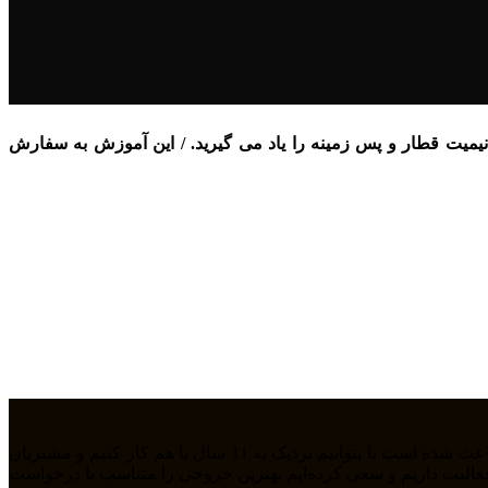
نیمیت قطار و پس زمینه را یاد می گیرید. / این آموزش به سفارش
ما تیمی جوان هستیم که از سال 1394 بصورت فریلنسر در رشته های مختلف مشغول به فعالیت هستیم. رابطه دوستانه، پشتکار و اعتماد باعث شده است تا بتوانیم نزدیک به 11 سال با هم کار کنیم و مشتریان
مله طراحی سایت، سئو، دیجیتال مارکتیگ، UiUX و همچنین طراحی گرافیکی فعالیت داریم و سعی کرده‌ایم بهترین خروجی را متناسب با درخواست