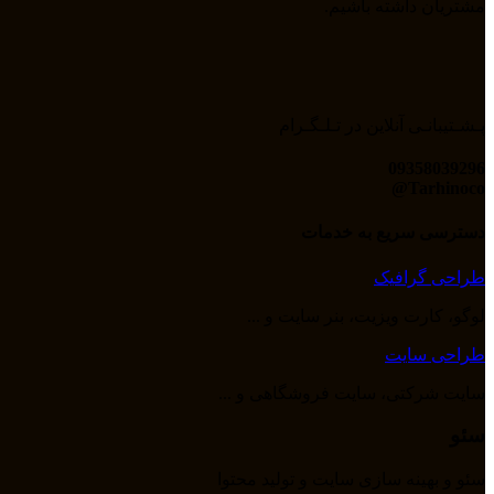
مشتریان داشته باشیم.
پـشـتیبانـی آنلاین در تـلـگـرام
09358039296
Tarhinoco@​
دسترسی سریع به خدمات
طراحی گرافیک
لوگو، کارت ویزیت، بنر سایت و ...
طراحی سایت
سایت شرکتی، سایت فروشگاهی و ...
سئو
سئو و بهینه سازی سایت و تولید محتوا