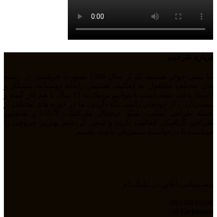
درباره طرحینو
ما تیمی جوان هستیم که از سال 1394 بصورت فریلنسر در رشته
های مختلف مشغول به فعالیت هستیم. رابطه دوستانه، پشتکار و
اعتماد باعث شده است تا بتوانیم نزدیک به 11 سال با هم کار کنیم و
مشتریان را از خودمان راضی نگه داریم . ما در حوزه های مختلف از
جمله طراحی سایت، سئو، دیجیتال مارکتیگ، UiUX و همچنین
طراحی گرافیکی فعالیت داریم و سعی کرده‌ایم بهترین خروجی را
متناسب با درخواست مشتریان داشته باشیم.
پـشـتیبانـی آنلاین در تـلـگـرام
09358039296
Tarhinoco@​