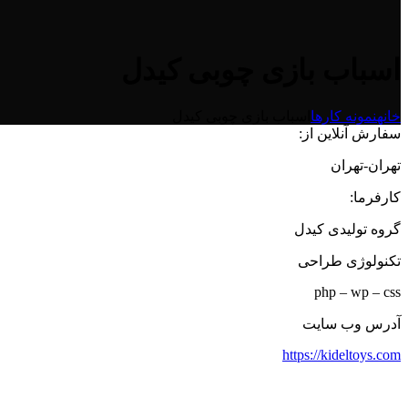
اسباب بازی چوبی کیدل
خانه
نمونه کارها
اسباب بازی چوبی کیدل
سفارش آنلاین از:
تهران-تهران
کارفرما:
گروه تولیدی کیدل
تکنولوژی طراحی
php – wp – css
آدرس وب سایت
https://kideltoys.com