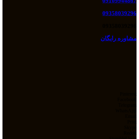
09109944867
09358039296
09358039296
مشاوره رایگان
Pinterest
Facebook
Telegram
WhatsApp
Email
Print
Skype
Reddit
StumbleUpon