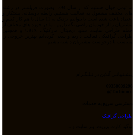
ما تیمی جوان هستیم که از سال 1394 بصورت فریلنسر در رشته
های مختلف مشغول به فعالیت هستیم. رابطه دوستانه، پشتکار و
اعتماد باعث شده است تا بتوانیم نزدیک به 11 سال با هم کار کنیم و
مشتریان را از خودمان راضی نگه داریم . ما در حوزه های مختلف از
جمله طراحی سایت، سئو، دیجیتال مارکتیگ، UiUX و همچنین
طراحی گرافیکی فعالیت داریم و سعی کرده‌ایم بهترین خروجی را
متناسب با درخواست مشتریان داشته باشیم.
پـشـتیبانـی آنلاین در تـلـگـرام
09358039296
Tarhinoco@​
دسترسی سریع به خدمات
طراحی گرافیک
لوگو، کارت ویزیت، بنر سایت و ...