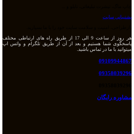
چاپ ماگ، تیشرت تبلیغاتی، تابلو و ...
پشتیبانی سایت
بازطراحی، امنیت و سلامت سایت خود را با ما بسپارید.
هر روز از ساعت 9 الی 17 از طریق راه های ارتباطی مختلف
پاسخگوی شما هستیم و بعد از آن از طریق تلگرام و واتس اپ
میتوانید با ما در تماس باشید.
09109944867
09358039296
09358039296
مشاوره رایگان