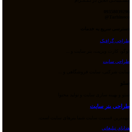
پـشـتیبانـی آنلاین در تـلـگـرام
09358039296
Tarhinoco@​
دسترسی سریع به خدمات
طراحی گرافیک
لوگو، کارت ویزیت، بنر سایت و ...
طراحی سایت
سایت شرکتی، سایت فروشگاهی و ...
سئو
سئو و بهینه سازی سایت و تولید محتوا
طراحی بنر سایت
مهمترین قسمت سایت شما بنرهای سایت است.
هدایای تبلیغاتی