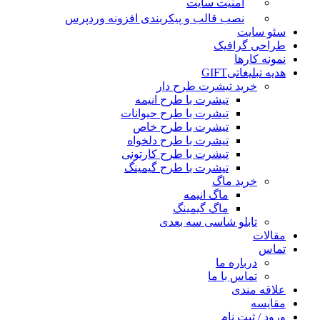
امنیت سایت
نصب قالب و پیکربندی افزونه وردپرس
سئو سایت
طراحی گرافیک
نمونه کارها
هدیه تبلیغاتی
GIFT
خرید تیشرت طرح دار
تیشرت با طرح انیمه
تیشرت با طرح حیوانات
تیشرت با طرح خاص
تیشرت با طرح دلخواه
تیشرت با طرح کارتونی
تیشرت با طرح گیمینگ
خرید ماگ
ماگ انیمه
ماگ گیمینگ
تابلو شاسی سه بعدی
مقالات
تماس
درباره ما
تماس با ما
علاقه مندی
مقایسه
ورود / ثبت نام