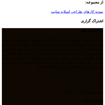
از مجموعه:
نمونه کارهای طراحی اسلاید سایت
اشتراک گزاری
درباره طرحینو
ما تیمی جوان هستیم که از سال 1394 بصورت فریلنسر در رشته
های مختلف مشغول به فعالیت هستیم. رابطه دوستانه، پشتکار و
اعتماد باعث شده است تا بتوانیم نزدیک به 11 سال با هم کار کنیم و
مشتریان را از خودمان راضی نگه داریم . ما در حوزه های مختلف از
جمله طراحی سایت، سئو، دیجیتال مارکتیگ، UiUX و همچنین
طراحی گرافیکی فعالیت داریم و سعی کرده‌ایم بهترین خروجی را
متناسب با درخواست مشتریان داشته باشیم.
پـشـتیبانـی آنلاین در تـلـگـرام
09358039296