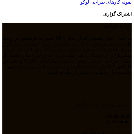
نمونه کارهای طراحی لوگو
اشتراک گزاری
درباره طرحینو
ما تیمی جوان هستیم که از سال 1394 بصورت فریلنسر در رشته
های مختلف مشغول به فعالیت هستیم. رابطه دوستانه، پشتکار و
اعتماد باعث شده است تا بتوانیم نزدیک به 11 سال با هم کار کنیم و
مشتریان را از خودمان راضی نگه داریم . ما در حوزه های مختلف از
جمله طراحی سایت، سئو، دیجیتال مارکتیگ، UiUX و همچنین
طراحی گرافیکی فعالیت داریم و سعی کرده‌ایم بهترین خروجی را
متناسب با درخواست مشتریان داشته باشیم.
پـشـتیبانـی آنلاین در تـلـگـرام
09358039296
Tarhinoco@​
دسترسی سریع به خدمات