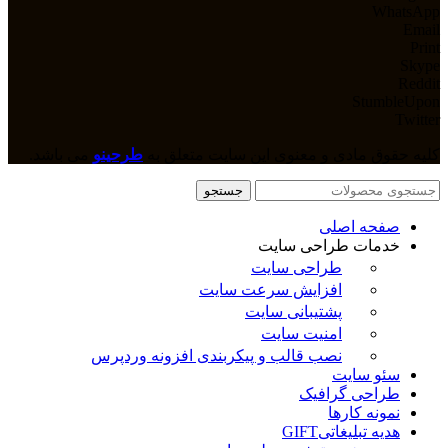
WhatsApp
Email
Print
Skype
Reddit
StumbleUpon
Twitter
کلیه حقوق مادی و معنوی این سایت متعلق به
طرحینو
می باشد.
جستجو
صفحه اصلی
خدمات طراحی سایت
طراحی سایت
افزایش سرعت سایت
پشتیبانی سایت
امنیت سایت
نصب قالب و پیکربندی افزونه وردپرس
سئو سایت
طراحی گرافیک
نمونه کارها
هدیه تبلیغاتی
GIFT