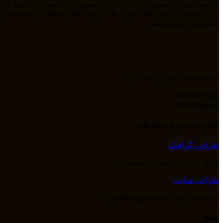
مشتریان داشته باشیم.
پـشـتیبانـی آنلاین در تـلـگـرام
09358039296
Tarhinoco@​
دسترسی سریع به خدمات
طراحی گرافیک
لوگو، کارت ویزیت، بنر سایت و ...
طراحی سایت
سایت شرکتی، سایت فروشگاهی و ...
سئو