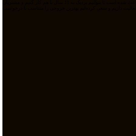
ما تیمی جوان هستیم که از سال 1394 بصورت فریلنسر در رشته های مختلف مشغول به فعالیت هستیم. رابطه دوستانه، پشتکار و اعتماد باعث شده است تا بتوانیم نزدیک به 11 سال با هم کار کنیم و مشتریان
مله طراحی سایت، سئو، دیجیتال مارکتیگ، UiUX و همچنین طراحی گرافیکی فعالیت داریم و سعی کرده‌ایم بهترین خروجی را متناسب با درخواست