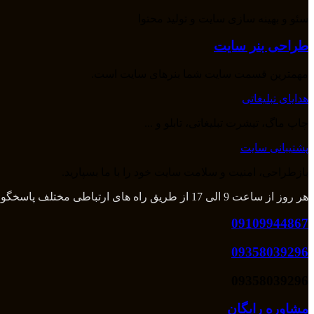
سئو و بهینه سازی سایت و تولید محتوا
طراحی بنر سایت
مهمترین قسمت سایت شما بنرهای سایت است.
هدایای تبلیغاتی
چاپ ماگ، تیشرت تبلیغاتی، تابلو و ...
پشتیبانی سایت
بازطراحی، امنیت و سلامت سایت خود را با ما بسپارید.
هر روز از ساعت 9 الی 17 از طریق راه های ارتباطی مختلف پاسخگوی شما هستیم و بعد از آن از طریق تلگرام و واتس اپ میتوانید با ما در تماس باشید.
09109944867
09358039296
09358039296
مشاوره رایگان