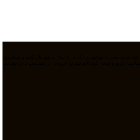
ما تیمی جوان هستیم که از سال 1394 بصورت فریلنسر در رشته های مختلف مشغول به فعالیت هستیم. رابطه دوستانه، پشتکار و اعتماد باعث شده است تا بتوانیم نزدیک به 11 سال با هم کار کنیم و مشتریان
مله طراحی سایت، سئو، دیجیتال مارکتیگ، UiUX و همچنین طراحی گرافیکی فعالیت داریم و سعی کرده‌ایم بهترین خروجی را متناسب با درخواست