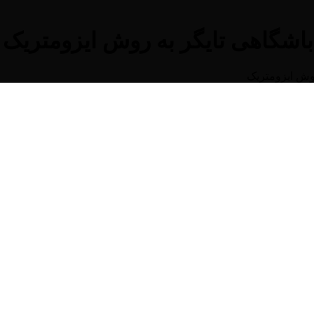
شگاهی تایگر به روش ایزومتریک
وش ایزومتریک