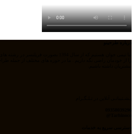
درباره طرحینو
مشتریان داشته باشیم.
پـشـتیبانـی آنلاین در تـلـگـرام
09358039296
Tarhinoco@​
دسترسی سریع به خدمات